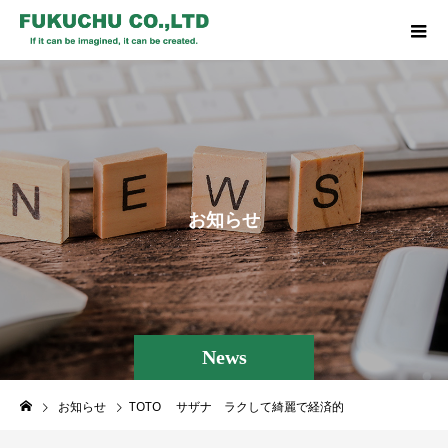
お
知
ら
せ
News
お知らせ
TOTO サザナ ラクして綺麗で経済的