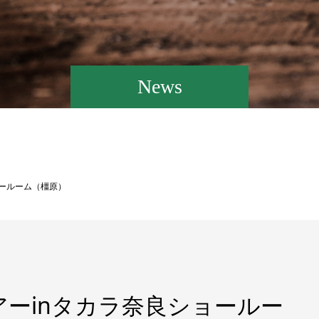
News
ョールーム（橿原）
ーinタカラ奈良ショールー