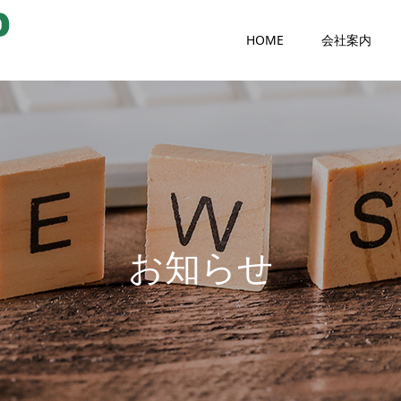
HOME
会社案内
お
知
ら
せ