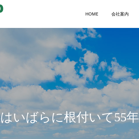
HOME
会社案内
は
い
ば
ら
に
根
付
い
て
5
5
年
い
ろ
ん
な
人
と
出
会